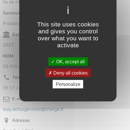
île de Houat
Secteur d'activité
Produits de la mer
This site uses cookies
and gives you control
Date de création
over what you want to
activate
2023
NOM
OK, accept all
DE FOUGEROLLES May
Deny all cookies
Téléphone
Personalize
06 37 30 00 64
E-mail
may.defougerolles@orange.fr
Adresse