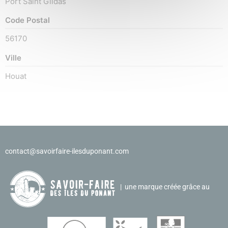
Port Saint Gildas
Code Postal
56170
Ville
Houat
contact@savoirfaire-ilesduponant.com
| une marque créée grâce au