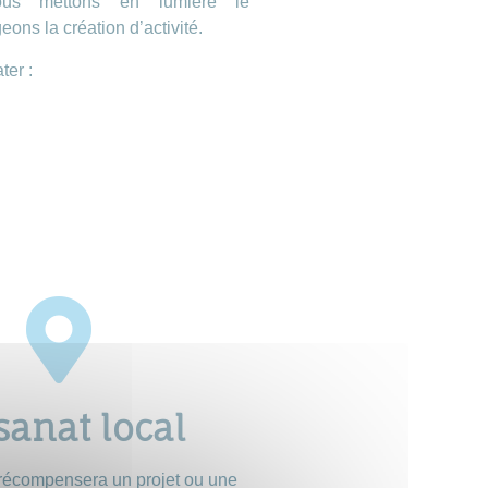
nous mettons en lumière le
ons la création d’activité.
ter :
sanat local
 récompensera un projet ou une 