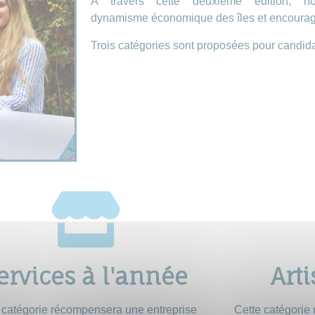
A travers cette deuxième édition, 
dynamisme
économique des îles et encourage
Trois catégories sont proposées pour candida
ervices à l'année
Arti
 catégorie récompensera une entreprise 
Cette catégorie