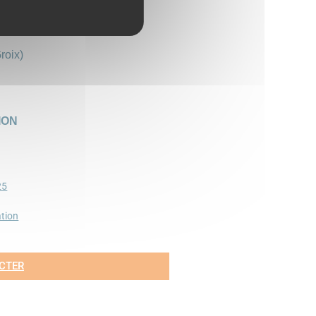
x)
e Ti Dudi Breizh Groix)
roix)
ION
25
ation
CTER