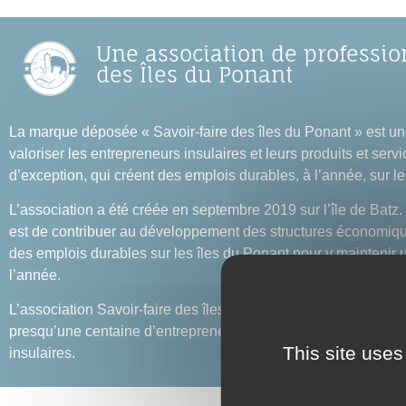
Une association de professio
des Îles du Ponant
La marque déposée « Savoir-faire des îles du Ponant » est un 
valoriser les entrepreneurs insulaires et leurs produits et serv
d’exception, qui créent des emplois durables, à l’année, sur les
L’association a été créée en septembre 2019 sur l’île de Batz.
est de contribuer au développement des structures économiq
des emplois durables sur les îles du Ponant pour y maintenir 
l’année.
L’association Savoir-faire des îles du Ponant regroupe aujour
presqu’une centaine d’entrepreneur.es insulaires et de comm
This site uses
insulaires.