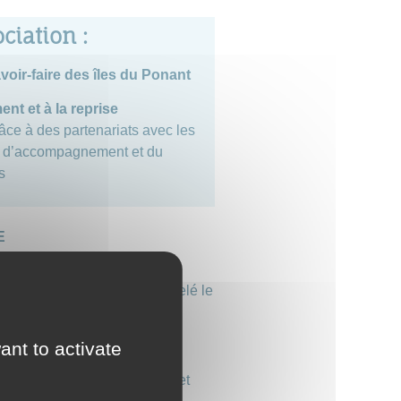
ciation :
oir-faire des îles du Ponant
ent et à la reprise
râce à des partenariats avec les
s d’accompagnement et du
s
E
s îles du Ponant
a été renouvelé le
ant to activate
bureau :
serie artisanale de Bréhat) et