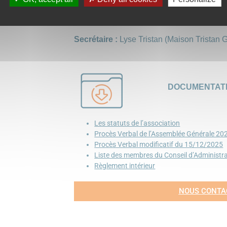
Antoine Thévenot (Vêtements GX590 Groi
Trésorière
: Frédérique Le Goff (biscuiteri
Secrétaire :
Lyse Tristan (Maison Tristan G
DOCUMENTAT
Les statuts de l’association
Procès Verbal de l’Assemblée Générale 20
Procès Verbal modificatif du 15/12/2025
Liste des membres du Conseil d’Administr
Règlement intérieur
NOUS CONTA