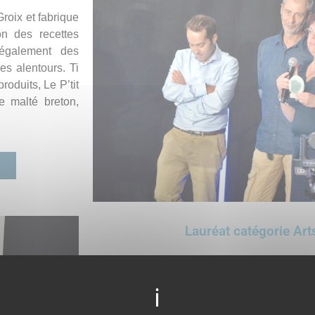
Groix et fabrique
on des recettes
 également des
es alentours. Ti
oduits, Le P’tit
ge malté breton,
Lauréat catégorie Art
Fluïd, Chloé B
Créée en 2008, Fluïd est une Société Coop
spécialisée dans le soufflage du verre, qui 