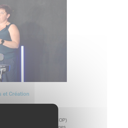
s et Création
aëlen
érative et Participative (SCOP)
emploie actuellement 5 personnes.