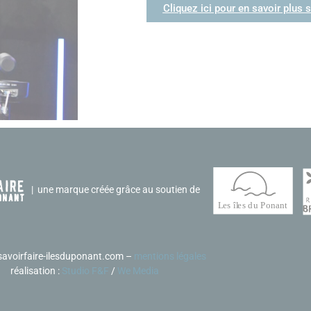
Cliquez ici pour en savoir plus 
| une marque créée grâce au soutien de
avoirfaire-ilesduponant.com –
mentions légales
réalisation :
Studio F&F
/
We Media