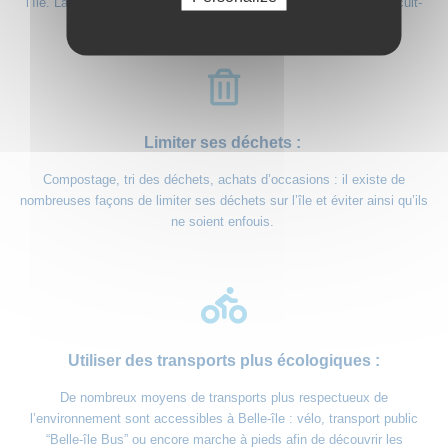
l’île. Laissez-vous tenter par les restaurants qui travaillent en circuit-
court et affichent des produits locaux à leur carte.​
Limiter ses déchets :
Compostage, tri des déchets, achats d’occasions : il existe de
nombreuses façons de limiter ses déchets sur l’île et éviter ainsi qu’ils
ne soient enfouis.
Utiliser des transports plus écologiques :
De nombreux moyens de transports plus respectueux de
l’environnement sont accessibles à Belle-île : vélo, transport public
“Belle-île Bus” ou encore marche à pieds afin de découvrir les