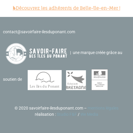
Découvrez les adhérents de Belle-île-en-Mer !
contact@savoirfaire-ilesduponant.com
| une marque créée grâce au
soutien de
©
2020 savoirfaire-ilesduponant.com –
mentions légales
réalisation :
Studio F&F
/
We Media